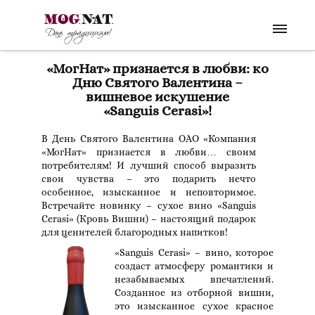
«МогНат» признается в любви: ко
Дню Святого Валентина –
вишневое искушение
«Sanguis Cerasi»!
В День Святого Валентина ОАО «Компания
«МогНат» признается в любви… своим
потребителям! И лучший способ выразить
свои чувства – это подарить нечто
особенное, изысканное и неповторимое.
Встречайте новинку – сухое вино «Sanguis
Cerasi» (Кровь Вишни) – настоящий подарок
для ценителей благородных напитков!
«Sanguis Cerasi» – вино, которое
создаст атмосферу романтики и
незабываемых впечатлений.
Созданное из отборной вишни,
это изысканное сухое красное