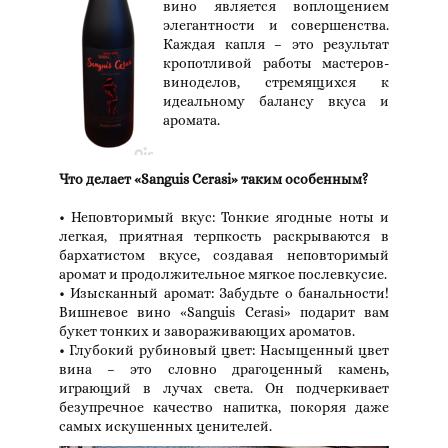
вино является воплощением
элегантности и совершенства.
Каждая капля – это результат
кропотливой работы мастеров-
виноделов, стремящихся к
идеальному балансу вкуса и
аромата.
Что делает «Sanguis Cerasi» таким особенным?
• Неповторимый вкус: Тонкие ягодные ноты и
легкая, приятная терпкость раскрываются в
бархатистом вкусе, создавая неповторимый
аромат и продолжительное мягкое послевкусие.
• Изысканный аромат: Забудьте о банальности!
Вишневое вино «Sanguis Cerasi» подарит вам
букет тонких и завораживающих ароматов.
• Глубокий рубиновый цвет: Насыщенный цвет
вина – это словно драгоценный камень,
играющий в лучах света. Он подчеркивает
безупречное качество напитка, покоряя даже
самых искушенных ценителей.